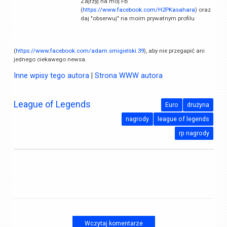
Zajrzyj na mój FB
(
https://www.facebook.com/H2PKasahara
) oraz
daj "obserwuj" na moim prywatnym profilu
(
https://www.facebook.com/adam.smigielski.39
), aby nie przegapić ani
jednego ciekawego newsa.
Inne wpisy tego autora
|
Strona WWW autora
League of Legends
Euro
drużyna
nagrody
league of legends
rp nagrody
Wczytaj komentarze