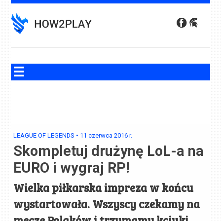
Skip
to
content
LEAGUE OF LEGENDS
•
11 czerwca 2016
r.
Skompletuj drużynę LoL-a na
EURO i wygraj RP!
Wielka piłkarska impreza w końcu
wystartowała. Wszyscy czekamy na
mecze Polaków i trzymamy kciuki.