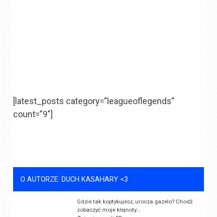
[latest_posts category=”leagueoflegends”
count=”9″]
O AUTORZE: DUCH KASAHARY <3
Gdzie tak koptykujesz, urocza gazelo? Chodź
zobaczyć moje klejnoty...