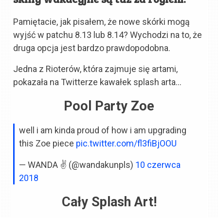
Pamiętacie, jak pisałem, że nowe skórki mogą
wyjść w patchu 8.13 lub 8.14? Wychodzi na to, że
druga opcja jest bardzo prawdopodobna.
Jedna z Rioterów, która zajmuje się artami,
pokazała na Twitterze kawałek splash arta…
Pool Party Zoe
well i am kinda proud of how i am upgrading
this Zoe piece
pic.twitter.com/fl3fiBjOOU
— WANDA ✌️ (@wandakunpls)
10 czerwca
2018
Cały Splash Art!