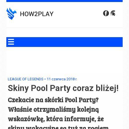
Skip
to
content
LEAGUE OF LEGENDS
•
11 czerwca 2018
r.
Skiny Pool Party coraz bliżej!
Czekacie na skórki Pool Party?
Właśnie otrzymaliśmy kolejną
wskazówkę, która informuje, że
skiny wakacyjne są tuż za rogiem.