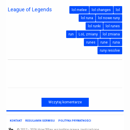
League of Legends
lol melee
lol changes
lol
lol runa
lol nowe runy
lol runki
lol runes
run
LoL zmiany
lol zmiana
runes
rune
runa
runy resolve
Wczytaj komentarze
KONTAKT
REGULAMIN SERWISU
POLITYKA PRYWATNOŚCI
© 2012 - 2026 How2Play, wszystkie prawa zastrzeżone.