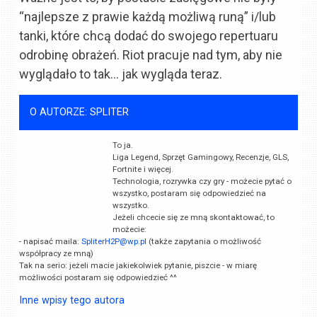
“najlepsze z prawie każdą możliwą runą” i/lub
tanki, które chcą dodać do swojego repertuaru
odrobinę obrażeń. Riot pracuje nad tym, aby nie
wyglądało to tak… jak wygląda teraz.
O AUTORZE: SPLITER
To ja.
Liga Legend, Sprzęt Gamingowy, Recenzje, GLS,
Fortnite i więcej.
Technologia, rozrywka czy gry - możecie pytać o
wszystko, postaram się odpowiedzieć na
wszystko.
Jeżeli chcecie się ze mną skontaktować, to
możecie:
- napisać maila:
SpliterH2P@wp.pl
(także zapytania o możliwość
współpracy ze mną)
Tak na serio: jeżeli macie jakiekolwiek pytanie, piszcie - w miarę
możliwości postaram się odpowiedzieć ^^
Inne wpisy tego autora