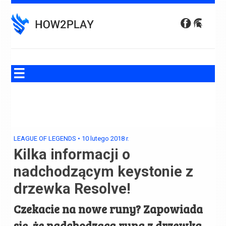
Skip
to
content
LEAGUE OF LEGENDS
•
10 lutego 2018
r.
Kilka informacji o
nadchodzącym keystonie z
drzewka Resolve!
Czekacie na nowe runy? Zapowiada
się, że nadchodząca runa z drzewka