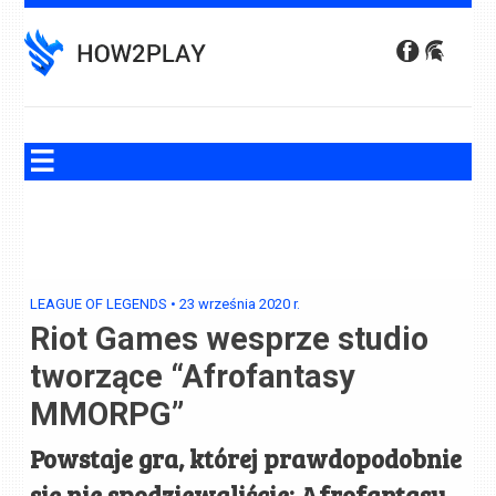
Skip
to
content
LEAGUE OF LEGENDS
•
23 września 2020
r.
Riot Games wesprze studio
tworzące “Afrofantasy
MMORPG”
Powstaje gra, której prawdopodobnie
się nie spodziewaliście: Afrofantasy