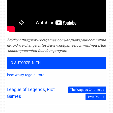
Źródło:
https://www.riotgames.com/en/news/our-commitme
nt-to-drive-change, https://www.riotgames.com/en/news/the
-underrepresented-founders-program
O AUTORZE: NLTH
Inne wpisy tego autora
League of Legends
,
Riot
The Wagadu Chronicles
Games
Twin Drums