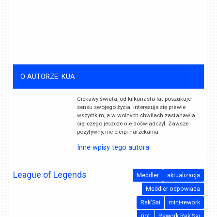
O AUTORZE: KUA
Ciekawy świata, od kilkunastu lat poszukuje
sensu swojego życia. Interesuje się prawie
wszystkim, a w wolnych chwilach zastanawia
się, czego jeszcze nie doświadczył. Zawsze
pozytywny, nie cierpi narzekania.
Inne wpisy tego autora
League of Legends
Meddler
aktualizacja
Meddler odpowiada
Rek'Sai
mini-rework
riot
Rework Rek'Sai