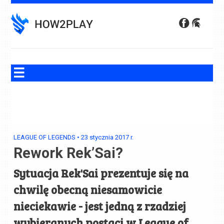
Skip
to
content
LEAGUE OF LEGENDS
•
23 stycznia 2017
r.
Rework Rek’Sai?
Sytuacja Rek'Sai prezentuje się na
chwilę obecną niesamowicie
nieciekawie - jest jedną z rzadziej
wybieranych postaci w League of