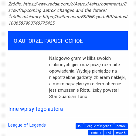
Źródło:
https://www.reddit.com/r/AatroxMains/comments/8
s1swf/upcoming_aatrox_changes_and_the_future/
Źródło miniatury:
https://twitter.com/ESPNEsportsBR/status/
1006587993740775425
O AUTORZE: PAPUCHOCHOŁ
Nałogowo gram w kilka swoich
ulubionych gier oraz piszę rozmaite
opowiadania. Wydaję pieniądze na
niepotrzebne gadżety, zbieram naklejki,
a moim największym celem obecnie
jest zmuszenie Riotu, żeby powstał
Star Guardian Taric.
Inne wpisy tego autora
League of Legends
lol
league of legends
aatrox
zmiany
riot
rework