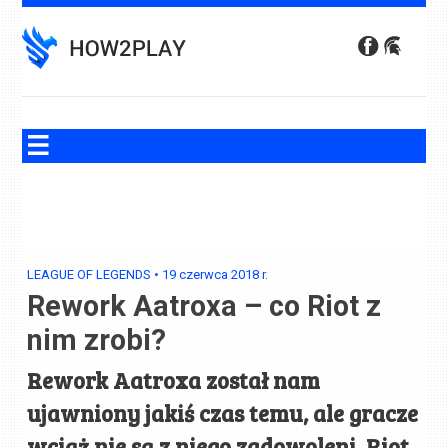
Skip
to
content
LEAGUE OF LEGENDS
•
19 czerwca 2018
r.
Rework Aatroxa – co Riot z
nim zrobi?
Rework
Aatroxa
został nam
ujawniony jakiś czas temu, ale gracze
wciąż nie są z niego zadowoleni. Riot