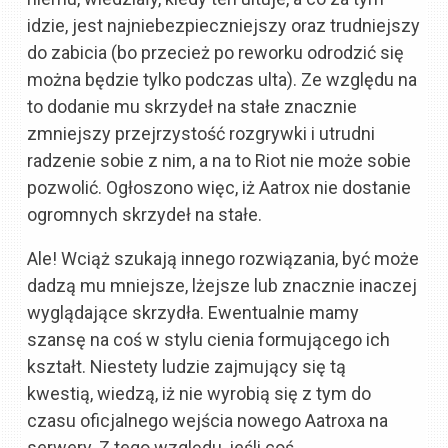
idzie, jest najniebezpieczniejszy oraz trudniejszy
do zabicia (bo przecież po reworku odrodzić się
można będzie tylko podczas ulta). Ze względu na
to dodanie mu skrzydeł na stałe znacznie
zmniejszy przejrzystość rozgrywki i utrudni
radzenie sobie z nim, a na to Riot nie może sobie
pozwolić. Ogłoszono więc, iż Aatrox nie dostanie
ogromnych skrzydeł na stałe.
Ale! Wciąż szukają innego
rozwiązania
, być może
dadzą mu mniejsze, lżejsze lub znacznie inaczej
wyglądające skrzydła. Ewentualnie mamy
szansę na coś w stylu cienia formującego ich
kształt.
N
iestety ludzie zajmujący się tą
kwestią,
wiedzą, iż nie wyrobią się z tym do
czasu oficjalnego wejścia nowego
Aatroxa
na
serwery. Z tego względu, jeśli coś