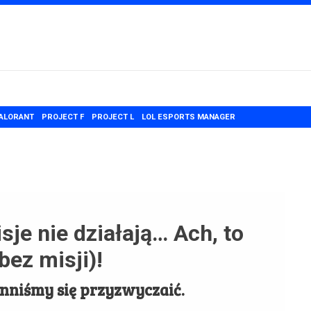
ALORANT
PROJECT F
PROJECT L
LOL ESPORTS MANAGER
je nie działają… Ach, to
bez misji)!
nniśmy się przyzwyczaić.