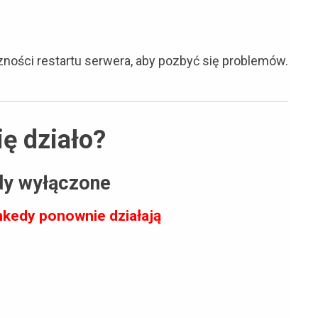
zności restartu serwera, aby pozbyć się problemów.
ię działo?
dy wyłączone
ankedy ponownie działają