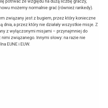
ę potrwać ze względu na dużą liczbę graczy,
 Znowu możemy normalnie grać (również rankedy).
lem związany jest z bugiem, przez który konieczne
 dnia, a przez który nie działały wszystkie misje. Z
any z wyłączonymi misjami – przynajmniej do
 nimi związanego. Innymi słowy: na razie nie
lna EUNE i EUW.