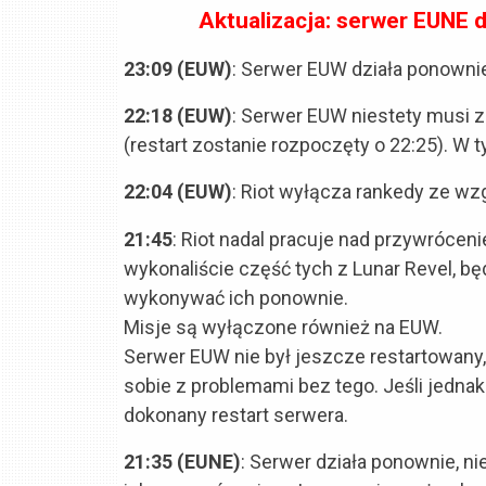
Aktualizacja: serwer EUNE d
23:09 (EUW)
: Serwer EUW działa ponownie
22:18 (EUW)
:
Serwer EUW niestety musi zo
(restart zostanie rozpoczęty o 22:25). W 
22:04 (EUW)
: Riot wyłącza rankedy ze wz
21:45
: Riot nadal pracuje nad przywrócen
wykonaliście część tych z Lunar Revel, bę
wykonywać ich ponownie.
Misje są wyłączone również na EUW.
Serwer EUW nie był jeszcze restartowany, 
sobie z problemami bez tego. Jeśli jednak 
dokonany restart serwera.
21:35 (EUNE)
: Serwer działa ponownie, ni