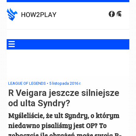
Skip
to
content
LEAGUE OF LEGENDS
•
5 listopada 2016
r.
R Veigara jeszcze silniejsze
od ulta Syndry?
Myśleliście, że ult Syndry, o którym
niedawno pisaliśmy jest OP? To
zobaczcie ile obrażeń może swoją R-