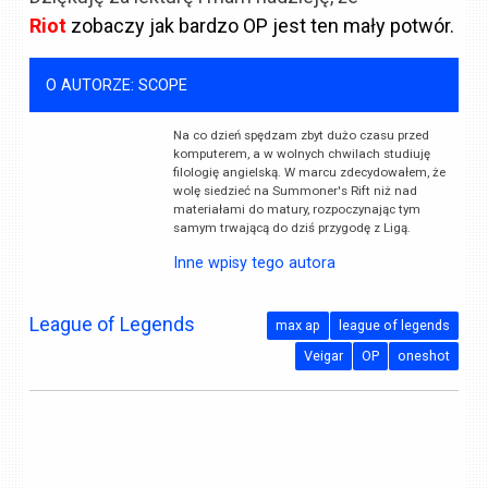
Riot
zobaczy jak bardzo OP jest ten mały potwór.
O AUTORZE: SCOPE
Na co dzień spędzam zbyt dużo czasu przed
komputerem, a w wolnych chwilach studiuję
filologię angielską. W marcu zdecydowałem, że
wolę siedzieć na Summoner's Rift niż nad
materiałami do matury, rozpoczynając tym
samym trwającą do dziś przygodę z Ligą.
Inne wpisy tego autora
League of Legends
max ap
league of legends
Veigar
OP
oneshot