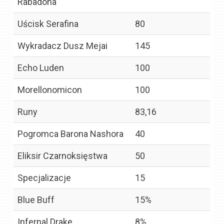
Rabadona
Uścisk Serafina
80
Wykradacz Dusz Mejai
145
Echo Luden
100
Morellonomicon
100
Runy
83,16
Pogromca Barona Nashora
40
Eliksir Czarnoksięstwa
50
Specjalizacje
15
Blue Buff
15%
Infernal Drake
8%