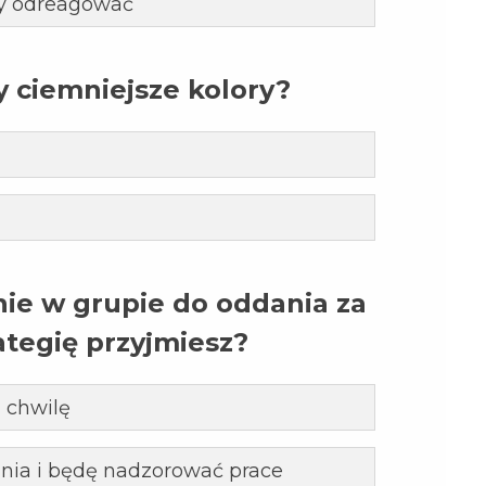
by odreagować
y ciemniejsze kolory?
ie w grupie do oddania za
ategię przyjmiesz?
 chwilę
nia i będę nadzorować prace