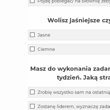
Pójdę pobiegać/ na siłownię że
Wolisz jaśniejsze cz
Jasne
Ciemne
Masz do wykonania zadan
tydzień. Jaką str
Zrobię wszystko sam na ostatnią
Zostanę liderem, wyznaczę zada