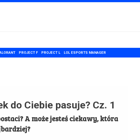
ALORANT
PROJECT F
PROJECT L
LOL ESPORTS MANAGER
ek do Ciebie pasuje? Cz. 1
ostaci? A może jesteś ciekawy, która
jbardziej?