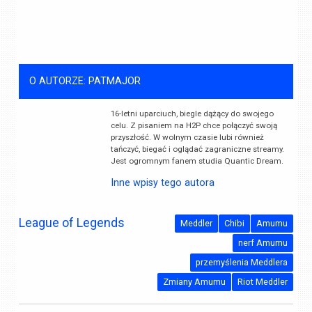
O AUTORZE: PATMAJOR
16-letni uparciuch, biegle dążący do swojego
celu. Z pisaniem na H2P chce połączyć swoją
przyszłość. W wolnym czasie lubi również
tańczyć, biegać i oglądać zagraniczne streamy.
Jest ogromnym fanem studia Quantic Dream.
Inne wpisy tego autora
League of Legends
Meddler
Chibi
Amumu
nerf Amumu
przemyślenia Meddlera
Zmiany Amumu
Riot Meddler