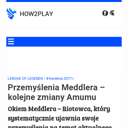
Skip
to
content
LEAGUE OF LEGENDS
•
8 kwietnia 2017
r.
Przemyślenia Meddlera –
kolejne zmiany Amumu
Okiem Meddlera – Riotowca, który
systematycznie ujawnia swoje
przemyślenia na temat aktualnego