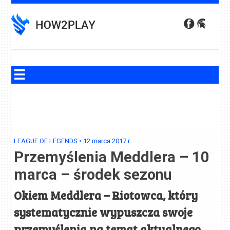
Skip
to
content
LEAGUE OF LEGENDS
•
12 marca 2017
r.
Przemyślenia Meddlera – 10
marca – środek sezonu
Okiem Meddlera – Riotowca, który
systematycznie wypuszcza swoje
przemyślenia na temat aktualnego