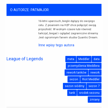
O AUTORZE: PATMAJOR
16-letni uparciuch, biegle dążący do swojego
celu. Z pisaniem na H2P chce połączyć swoją
przyszłość. W wolnym czasie lubi również
tańczyć, biegać i oglądać zagraniczne streamy.
Jest ogromnym fanem studia Quantic Dream.
Inne wpisy tego autora
League of Legends
meta
Meddler
data
przemyślenia Meddlera
rework tanków
rework
sezon
Riot Meddler
sezon siódmy
sezon 7
tank
srodek sezonu
zmiany