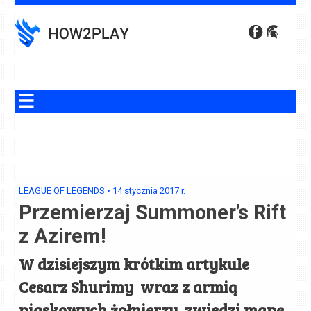
Skip
to
content
LEAGUE OF LEGENDS
•
14 stycznia 2017
r.
Przemierzaj Summoner’s Rift
z Azirem!
W dzisiejszym krótkim artykule
Cesarz Shurimy wraz z armią
piaskowych żołnierzy, zwiedzi mapę