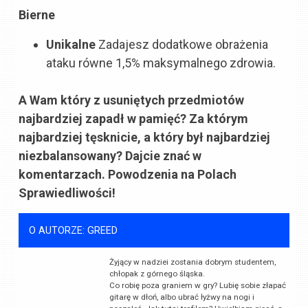
Bierne
Unikalne
Zadajesz dodatkowe obrażenia
ataku równe
1,5% maksymalnego zdrowia.
A Wam który z usuniętych przedmiotów
najbardziej zapadł w pamięć? Za którym
najbardziej tęsknicie, a który był najbardziej
niezbalansowany? Dajcie znać w
komentarzach. Powodzenia na Polach
Sprawiedliwości!
O AUTORZE: GREED
Żyjący w nadziei zostania dobrym studentem,
chłopak z górnego śląska.
Co robię poza graniem w gry? Lubię sobie złapać
gitarę w dłoń, albo ubrać łyżwy na nogi i