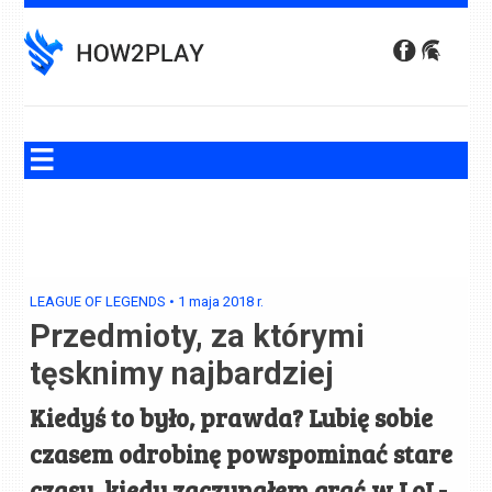
Skip
to
content
LEAGUE OF LEGENDS
•
1 maja 2018
r.
Przedmioty, za którymi
tęsknimy najbardziej
Kiedyś to było, prawda? Lubię sobie
czasem odrobinę powspominać stare
czasy, kiedy zaczynałem grać w LoL-