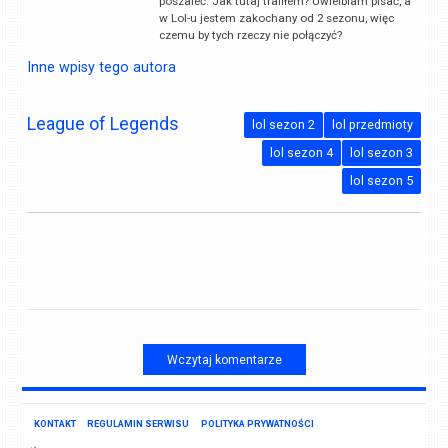
poszaleć. Jak tutaj trafiłem? Uwielbiam pisać, a
w Lol-u jestem zakochany od 2 sezonu, więc
czemu by tych rzeczy nie połączyć?
Inne wpisy tego autora
League of Legends
lol sezon 2
lol przedmioty
lol sezon 4
lol sezon 3
lol sezon 5
Wczytaj komentarze
KONTAKT
REGULAMIN SERWISU
POLITYKA PRYWATNOŚCI