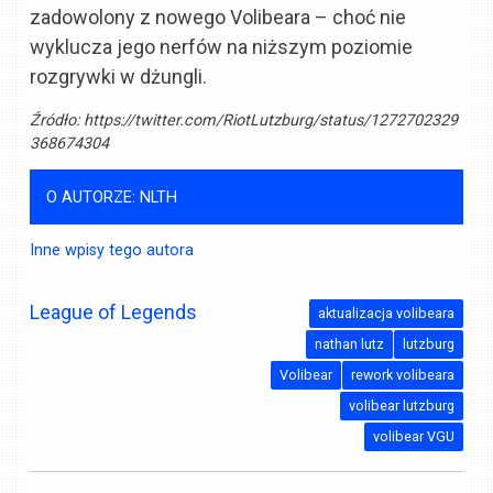
zadowolony z nowego Volibeara – choć nie
wyklucza jego nerfów na niższym poziomie
rozgrywki w dżungli.
Źródło:
https://twitter.com/RiotLutzburg/status/1272702329
368674304
O AUTORZE: NLTH
Inne wpisy tego autora
League of Legends
aktualizacja volibeara
nathan lutz
lutzburg
Volibear
rework volibeara
volibear lutzburg
volibear VGU