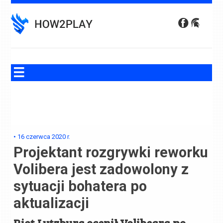
Skip
to
content
•
16 czerwca 2020
r.
Projektant rozgrywki reworku
Volibera jest zadowolony z
sytuacji bohatera po
aktualizacji
Riot Lutzburg ocenił Volibeara po