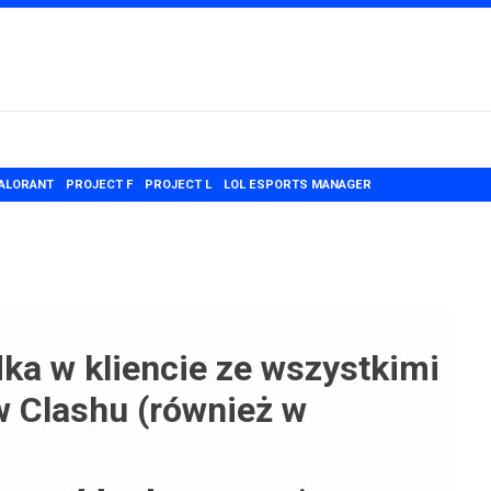
ALORANT
PROJECT F
PROJECT L
LOL ESPORTS MANAGER
ka w kliencie ze wszystkimi
 Clashu (również w