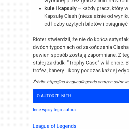
wybranej przez gracza linii i na stronie
kule i kapsuły
– każdy gracz, który w
Kapsułę Clash (niezależnie od wyniku
od liczby użytych biletów i osiągnięć
Rioter stwierdził, że nie do końca satysf
dwóch tygodniach od zakończenia Clasha, 
pewien sposób zostają zapomniane. Z te
stałej zakładki “Trophy Case” w kliencie
trofea, banery i ikony podczas każdej edyc
Źródło:
https://na.leagueoflegends.com/en-us/new
O AUTORZE: NLTH
Inne wpisy tego autora
League of Legends