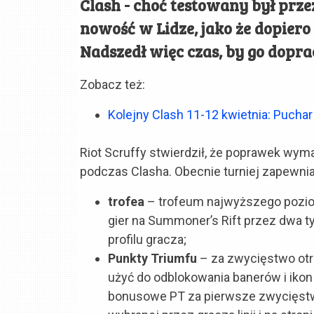
Clash - choć testowany był prz
nowość w Lidze, jako że dopiero
Nadszedł więc czas, by go dopra
Zobacz też:
Kolejny Clash 11-12 kwietnia: Puchar
Riot Scruffy stwierdził, że poprawek wy
podczas Clasha. Obecnie turniej zapewnia
trofea
– trofeum najwyższego pozio
gier na Summoner’s Rift przez dwa ty
profilu gracza;
Punkty Triumfu
– za zwycięstwo ot
użyć do odblokowania banerów i iko
bonusowe PT za pierwsze zwycięstwo