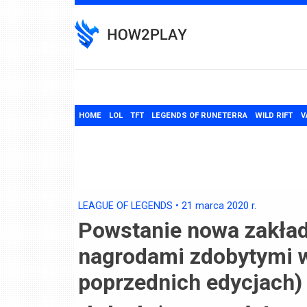
Skip
to
content
HOME
LOL
TFT
LEGENDS OF RUNETERRA
WILD RIFT
V
LEAGUE OF LEGENDS
•
21 marca 2020
r.
Powstanie nowa zakład
nagrodami zdobytymi w
poprzednich edycjach)