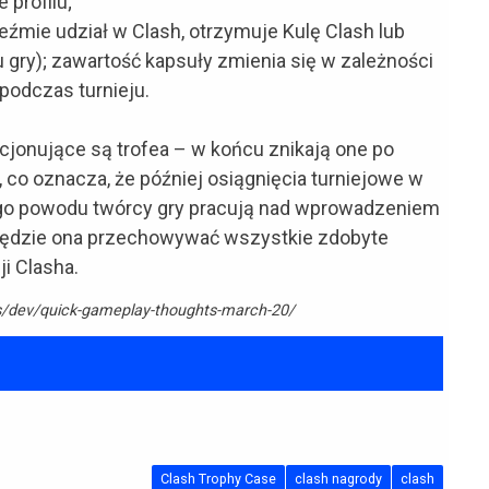
 profilu;
eźmie udział w Clash, otrzymuje Kulę Clash lub
 gry); zawartość kapsuły zmienia się w zależności
 podczas turnieju.
akcjonujące są trofea – w końcu znikają one po
co oznacza, że później osiągnięcia turniejowe w
go powodu twórcy gry pracują nad wprowadzeniem
. Będzie ona przechowywać wszystkie zdobyte
ji Clasha.
s/dev/quick-gameplay-thoughts-march-20/
Clash Trophy Case
clash nagrody
clash