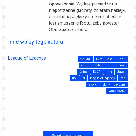
opowiadania. Wydaję pieniądze na
niepotrzebne gadżety, zbieram naklejki,
a moim największym celem obecnie
jest zmuszenie Riotu, żeby powstał
Star Guardian Taric.
Inne wpisy tego autora
League of Legends
evelynn
Ekko
akali
ahri
idolki
idole
hint
Ezreal
Kaisa
K/DA
Jhin
Jayce
riot
lol
league of legends
kda
skórki
skiny muzyczne
wskazówka
Wczytaj komentarze