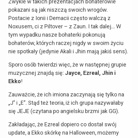
Zwykle w takich prezentacjach bohaterowie
pokazani są jak niszczą swoich wrogów.
Postacie z Ionii i Demacii często walczą z
Noxusem, ci z Piltover – z Zaun. I tak dalej… W
tym wypadku nasze bohaterki pokonują
bohaterów, których raczej nigdy w swoim życiu
nie spotkały (jedynie Akali i Jhin mają jakiś sens).
Sporo osób twierdzi więc, że w następnej grupie
muzycznej znajdą się:
Jayce, Ezreal, Jhin i
Ekko
!
Zauważcie, że ich imiona zaczynają się tylko na
„J” i „E”. Stąd też teoria, iż ich grupa nazywałaby
się JEJE (czytana po angielsku brzmi jak GG).
Zakładając, że Ezreal dopiero co dostał swój
update, a Ekko skórkę na Halloween, możemy