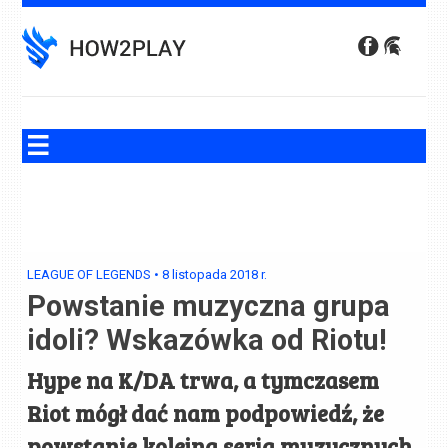
Skip
to
content
LEAGUE OF LEGENDS
•
8 listopada 2018
r.
Powstanie muzyczna grupa
idoli? Wskazówka od Riotu!
Hype na K/DA trwa, a tymczasem
Riot mógł dać nam podpowiedź, że
powstanie kolejna seria muzycznych