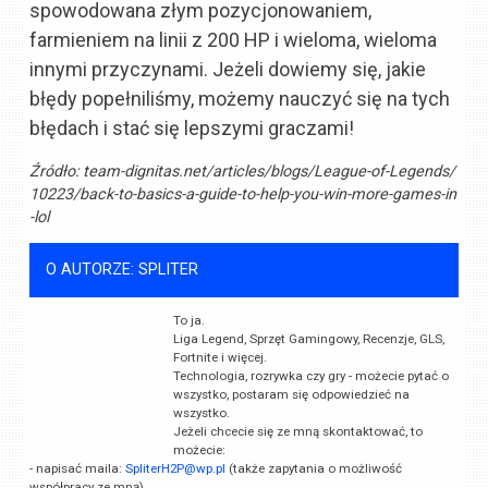
spowodowana złym pozycjonowaniem,
farmieniem na linii z 200 HP i wieloma, wieloma
innymi przyczynami. Jeżeli dowiemy się, jakie
błędy popełniliśmy, możemy nauczyć się na tych
błędach i stać się lepszymi graczami!
Źródło:
team-dignitas.net/articles/blogs/League-of-Legends/
10223/back-to-basics-a-guide-to-help-you-win-more-games-in
-lol
O AUTORZE: SPLITER
To ja.
Liga Legend, Sprzęt Gamingowy, Recenzje, GLS,
Fortnite i więcej.
Technologia, rozrywka czy gry - możecie pytać o
wszystko, postaram się odpowiedzieć na
wszystko.
Jeżeli chcecie się ze mną skontaktować, to
możecie:
- napisać maila:
SpliterH2P@wp.pl
(także zapytania o możliwość
współpracy ze mną)