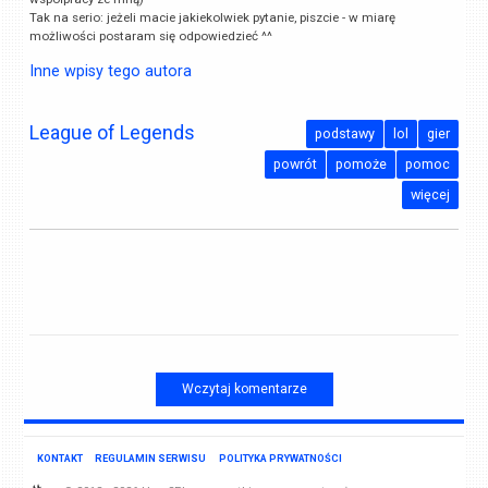
Tak na serio: jeżeli macie jakiekolwiek pytanie, piszcie - w miarę
możliwości postaram się odpowiedzieć ^^
Inne wpisy tego autora
League of Legends
podstawy
lol
gier
powrót
pomoże
pomoc
więcej
Wczytaj komentarze
KONTAKT
REGULAMIN SERWISU
POLITYKA PRYWATNOŚCI