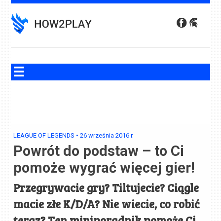
Skip
to
content
LEAGUE OF LEGENDS
•
26 września 2016
r.
Powrót do podstaw – to Ci
pomoże wygrać więcej gier!
Przegrywacie gry? Tiltujecie? Ciągle
macie złe K/D/A? Nie wiecie, co robić
teraz? Ten miniporadnik pomoże Ci