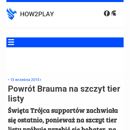
Skip
to
content
•
13 września 2015
r.
Powrót Brauma na szczyt tier
listy
Święta Trójca supportów zachwiała
się ostatnio, ponieważ na szczyt tier
listy próbuje przebić się bohater, na