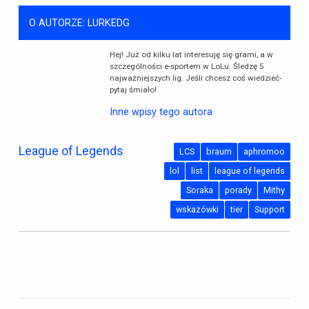
O AUTORZE: LURKEDG
Hej! Już od kilku lat interesuję się grami, a w
szczególności e-sportem w LoLu. Śledzę 5
najważniejszych lig. Jeśli chcesz coś wiedzieć-
pytaj śmiało!
Inne wpisy tego autora
League of Legends
LCS
braum
aphromoo
lol
list
league of legends
Soraka
porady
Mithy
wskazówki
tier
Support