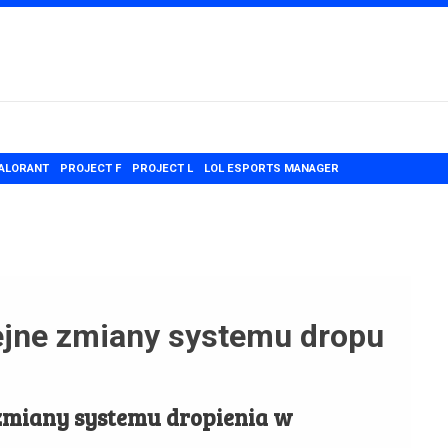
ALORANT
PROJECT F
PROJECT L
LOL ESPORTS MANAGER
lejne zmiany systemu dropu
 zmiany systemu dropienia w