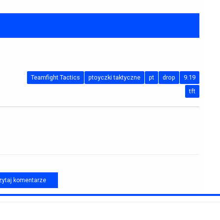
Teamfight Tactics
ptoyczki taktyczne
pt
drop
9.19
tft
ytaj komentarze