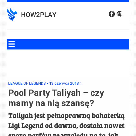
Skip
to
content
LEAGUE OF LEGENDS
•
13 czerwca 2018
r.
Pool Party Taliyah – czy
mamy na nią szansę?
Taliyah jest pełnoprawną bohaterką
Ligi Legend od dawna, dostała nawet
sporo nerfów ze względu na to, jak