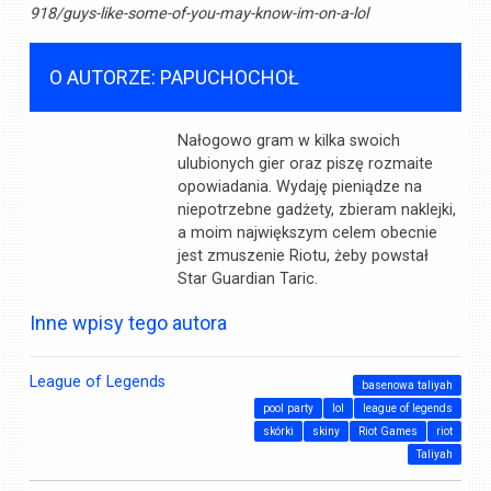
918/guys-like-some-of-you-may-know-im-on-a-lol
O AUTORZE: PAPUCHOCHOŁ
Nałogowo gram w kilka swoich
ulubionych gier oraz piszę rozmaite
opowiadania. Wydaję pieniądze na
niepotrzebne gadżety, zbieram naklejki,
a moim największym celem obecnie
jest zmuszenie Riotu, żeby powstał
Star Guardian Taric.
Inne wpisy tego autora
League of Legends
basenowa taliyah
pool party
lol
league of legends
skórki
skiny
Riot Games
riot
Taliyah