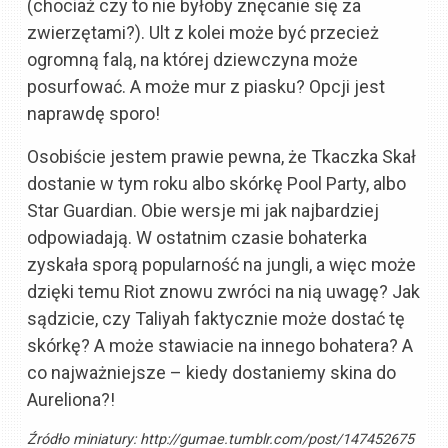
(chociaż czy to nie byłoby znęcanie się za
zwierzętami?). Ult z kolei może być przecież
ogromną falą, na której dziewczyna może
posurfować. A może mur z piasku? Opcji jest
naprawdę sporo!
Osobiście jestem prawie pewna, że Tkaczka Skał
dostanie w tym roku albo skórkę Pool Party, albo
Star Guardian. Obie wersje mi jak najbardziej
odpowiadają. W ostatnim czasie bohaterka
zyskała sporą popularność na jungli, a więc może
dzięki temu Riot znowu zwróci na nią uwagę? Jak
sądzicie, czy Taliyah faktycznie może dostać tę
skórkę? A może stawiacie na innego bohatera? A
co najważniejsze – kiedy dostaniemy skina do
Aureliona?!
Źródło miniatury:
http://gumae.tumblr.com/post/147452675