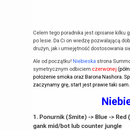
Celem tego poradnika jest opisanie kilk
po lesie. Da Ci on wiedzę pozwalającą do
drużyn, jak i umiejętność dostosowania si
Ale od początku!
Niebieska
strona Summon
symetrycznym odbiciem
czerwonej
(pół
położenie smoka oraz Barona Nashora. Spra
zaczynamy grę, start jest prawie taki sam.
Niebi
1. Ponurnik (Smite) -> Blue -> Red
gank mid/bot lub counter jungle