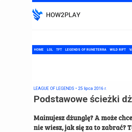
Skip
to
content
HOME
LOL
TFT
LEGENDS OF RUNETERRA
WILD RIFT
V
LEAGUE OF LEGENDS
•
25 lipca 2016
r.
Podstawowe ścieżki dż
Mainujesz dżunglę? A może chcesz
nie wiesz, jak się za to zabrać? 