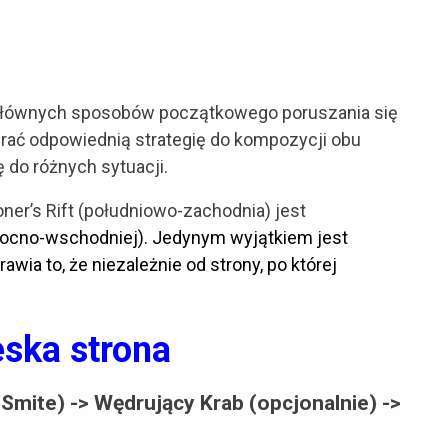
u głównych sposobów początkowego poruszania się
brać odpowiednią strategię do kompozycji obu
ę do różnych sytuacji.
er’s Rift (południowo-zachodnia) jest
nocno-wschodniej). Jedynym wyjątkiem jest
wia to, że niezależnie od strony, po której
eska strona
 (Smite) -> Wędrujący Krab (opcjonalnie) ->