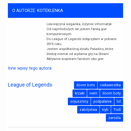
O AUTORZE: KOTEKLENKA
Leworęczna weganka, inżynier informatyk.
Od najmłodszych lat jestem fanką gier
komputerowych.
Do League of Legends dołączyłam w połowie
2015 roku.
Jestem współtwórcą działu Paladins, które
śledzę niemal od wydania gry na Steam.
Aktywnie wspieram fandom obu gier.
Inne wpisy tego autora
League of Legends
doom bots
ciekawostka
krzaki
ivern
doom boty
sojusznicy
podpalanie
lol
zabójstwa
tryb
Troll
zarośla