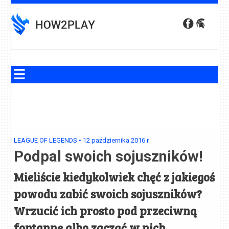
Skip
to
content
LEAGUE OF LEGENDS
•
12 października 2016
r.
Podpal swoich sojuszników!
Mieliście kiedykolwiek chęć z jakiegoś
powodu zabić swoich sojuszników?
Wrzucić ich prosto pod przeciwną
fontannę albo zacząć w nich