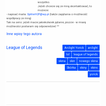
wszystko.
Jeżeli chcecie się ze mną skontaktować, to
możecie:
- napisać maila:
SpliterH2P@wp.pl
(także zapytania o możliwość
współpracy ze mną)
Tak na serio: jeżeli macie jakiekolwiek pytanie, piszcie - w miarę
możliwości postaram się odpowiedzieć ^^
Inne wpisy tego autora
League of Legends
Arclight Yorick
arclight
lol
league of legends
skina
skin
nowego skina
Skórka
skiny
skins
yorick