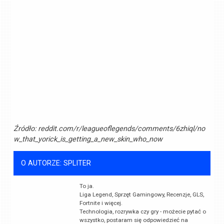
Źródło:
reddit.com/r/leagueoflegends/comments/6zhiql/no
w_that_yorick_is_getting_a_new_skin_who_now
O AUTORZE: SPLITER
To ja.
Liga Legend, Sprzęt Gamingowy, Recenzje, GLS,
Fortnite i więcej.
Technologia, rozrywka czy gry - możecie pytać o
wszystko, postaram się odpowiedzieć na