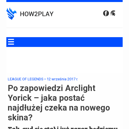
Skip
to
content
LEAGUE OF LEGENDS
•
12 września 2017
r.
Po zapowiedzi Arclight
Yorick – jaka postać
najdłużej czeka na nowego
skina?
Tak, cud się stał i już zaraz będziemy