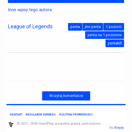
Inne wpisy tego autora
League of Legends
penta
jinx penta
1 poziom
penta na 1 poziomie
pentakill
Wczytaj komentarze
KONTAKT
REGULAMIN SERWISU
POLITYKA PRYWATNOŚCI
© 2012 - 2026 How2Play, wszystkie prawa zastrzeżone.
By
Blejdy