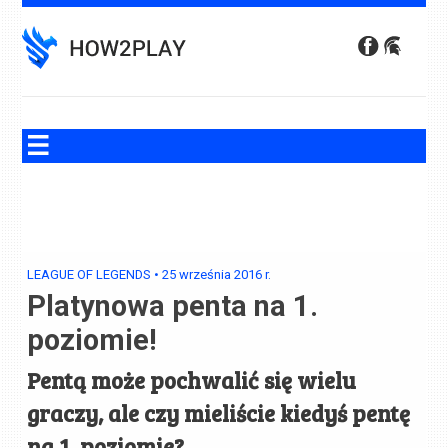
Skip
to
content
LEAGUE OF LEGENDS
•
25 września 2016
r.
Platynowa penta na 1.
poziomie!
Pentą może pochwalić się wielu
graczy, ale czy mieliście kiedyś pentę
na 1. poziomie?