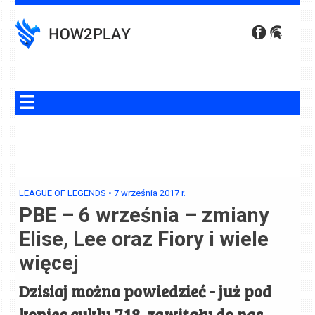
Skip
to
content
LEAGUE OF LEGENDS
•
7 września 2017
r.
PBE – 6 września – zmiany
Elise, Lee oraz Fiory i wiele
więcej
Dzisiaj można powiedzieć - już pod
koniec cyklu 7.18, zawitały do nas