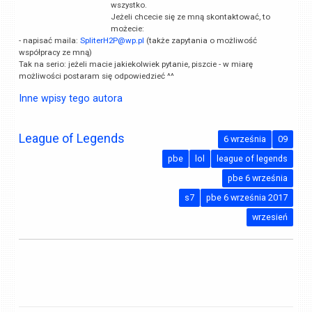
wszystko.
Jeżeli chcecie się ze mną skontaktować, to
możecie:
- napisać maila:
SpliterH2P@wp.pl
(także zapytania o możliwość
współpracy ze mną)
Tak na serio: jeżeli macie jakiekolwiek pytanie, piszcie - w miarę
możliwości postaram się odpowiedzieć ^^
Inne wpisy tego autora
League of Legends
6 września
09
pbe
lol
league of legends
pbe 6 września
s7
pbe 6 września 2017
wrzesień