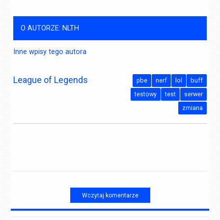
O AUTORZE: NLTH
Inne wpisy tego autora
League of Legends
pbe
nerf
lol
buff
testowy
test
serwer
zmiana
Wczytaj komentarze