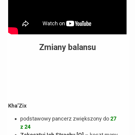
Zmiany balansu
Kha’Zix
podstawowy pancerz zwiększony do
27
z 24
Zakosztuj Ich Strachu [Q]
– koszt many