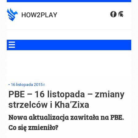
Skip
to
content
•
16 listopada 2015
r.
PBE – 16 listopada – zmiany
strzelców i Kha’Zixa
Nowa aktualizacja zawitała na PBE.
Co się zmieniło?