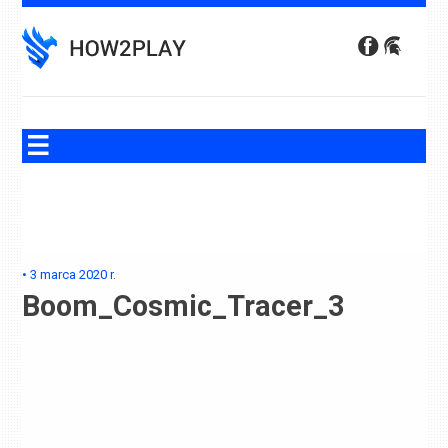
Skip
to
content
•
3 marca 2020
r.
Boom_Cosmic_Tracer_3