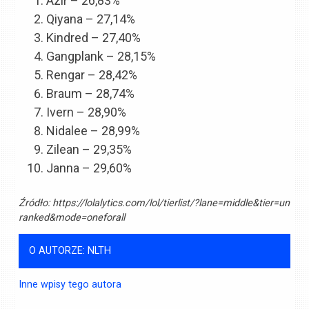
Azir – 26,83%
Qiyana – 27,14%
Kindred – 27,40%
Gangplank – 28,15%
Rengar – 28,42%
Braum – 28,74%
Ivern – 28,90%
Nidalee – 28,99%
Zilean – 29,35%
Janna – 29,60%
Źródło:
https://lolalytics.com/lol/tierlist/?lane=middle&tier=un
ranked&mode=oneforall
O AUTORZE: NLTH
Inne wpisy tego autora