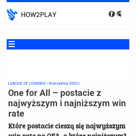
Skip
to
content
LEAGUE OF LEGENDS
•
8 września 2020
r.
One for All – postacie z
najwyższym i najniższym win
rate
Które postacie cieszą się najwyższym
win rate na OFA, a które najniższym?