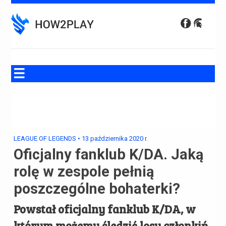
Skip
to
content
LEAGUE OF LEGENDS
•
13 października 2020
r.
Oficjalny fanklub K/DA. Jaką
rolę w zespole pełnią
poszczególne bohaterki?
Powstał oficjalny fanklub K/DA, w
którym możemy śledzić losy członkiń