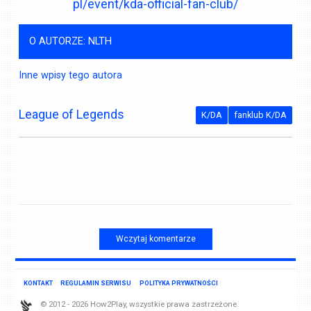
pl/event/kda-official-fan-club/
O AUTORZE: NLTH
Inne wpisy tego autora
League of Legends
K/DA
fanklub K/DA
Wczytaj komentarze
KONTAKT
REGULAMIN SERWISU
POLITYKA PRYWATNOŚCI
© 2012 - 2026 How2Play, wszystkie prawa zastrzeżone.