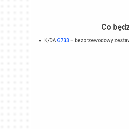
Co będz
K/DA
G733
– bezprzewodowy zestaw