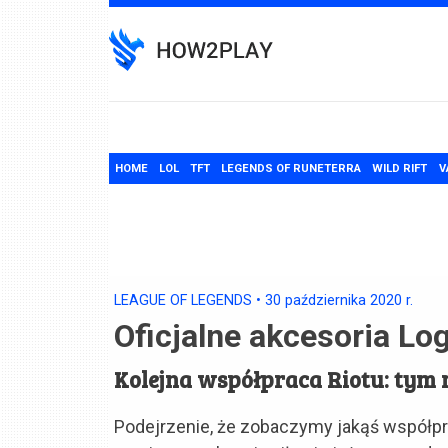
Skip
to
content
HOME
LOL
TFT
LEGENDS OF RUNETERRA
WILD RIFT
V
LEAGUE OF LEGENDS
•
30 października 2020
r.
Oficjalne akcesoria Lo
Kolejna współpraca Riotu: tym 
Podejrzenie, że zobaczymy jakąś współp