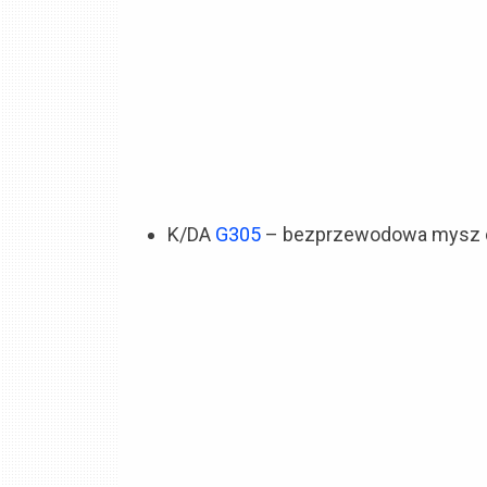
K/DA
G305
– bezprzewodowa mysz d