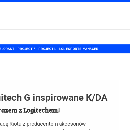
ALORANT
PROJECT F
PROJECT L
LOL ESPORTS MANAGER
gitech G inspirowane K/DA
razem z Logitechem!
racę Riotu z producentem akcesoriów