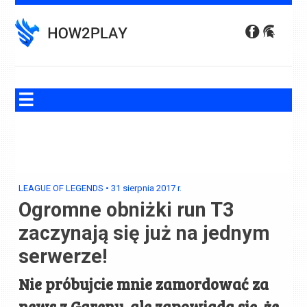
Skip
to
content
LEAGUE OF LEGENDS
•
31 sierpnia 2017
r.
Ogromne obniżki run T3
zaczynają się już na jednym
serwerze!
Nie próbujcie mnie zamordować za
news z Gareny, ale zapowiada się, że