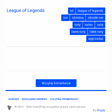
League of Legends
lol
league of legends
run
obniżna
obniżki run
runy
runes
runa
tanie runy
takie runy
wyprzedaż
Wczytaj komentarze
KONTAKT
REGULAMIN SERWISU
POLITYKA PRYWATNOŚCI
© 2012 - 2026 How2Play, wszystkie prawa zastrzeżone.
By
Blejdy