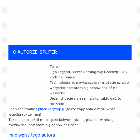
O AUTORZE: SPLITER
To ja.
Liga Legend, Sprzęt Gamingowy, Recenzje, GLS,
Fortnite i więcej.
Technologia, rozrywka czy gry - możecie pytać o
wszystko, postaram się odpowiedzieć na
wszystko.
Jeżeli chcecie się ze mną skontaktować, to
możecie:
- napisać maila:
SpliterH2P@wp.pl
(także zapytania o możliwość
współpracy ze mną)
Tak na serio: jeżeli macie jakiekolwiek pytanie, piszcie - w miarę
możliwości postaram się odpowiedzieć ^^
Inne wpisy tego autora