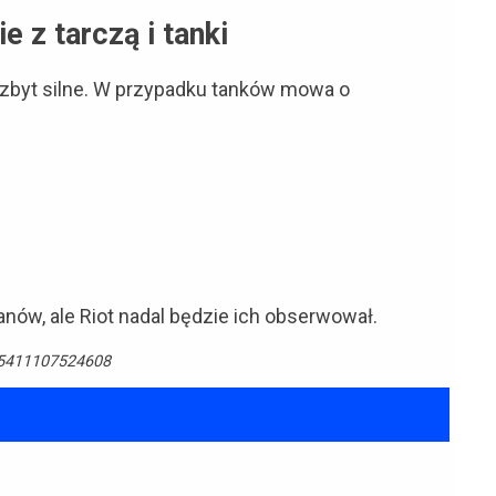
 z tarczą i tanki
 zbyt silne. W przypadku tanków mowa o
nów, ale Riot nadal będzie ich obserwował.
085411107524608