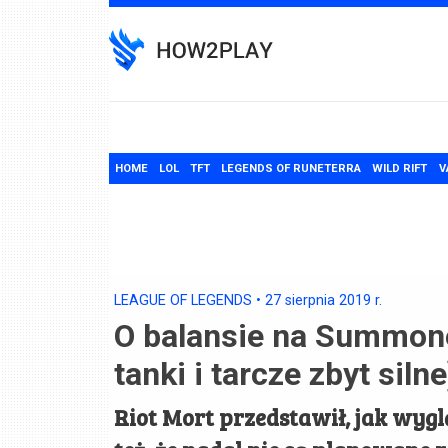
Skip
to
content
HOME
LOL
TFT
LEGENDS OF RUNETERRA
WILD RIFT
V
LEAGUE OF LEGENDS
•
27 sierpnia 2019
r.
O balansie na Summoner
tanki i tarcze zbyt sil
Riot Mort przedstawił, jak wygl