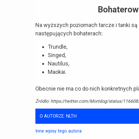
Bohaterowie
Na wyższych poziomach tarcze i tanki są
następujących bohaterach:
Trundle,
Singed,
Nautilus,
Maokai.
Obecnie nie ma co do nich konkretnych pla
Źródło:
https://twitter.com/Mortdog/status/1166
O AUTORZE: NLTH
Inne wpisy tego autora