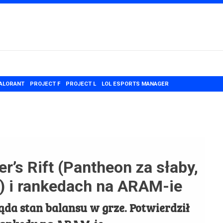
ALORANT
PROJECT F
PROJECT L
LOL ESPORTS MANAGER
’s Rift (Pantheon za słaby,
ne) i rankedach na ARAM-ie
ąda stan balansu w grze. Potwierdził