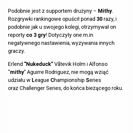
Podobnie jest z supportem drużyny –
Mithy
.
Rozgrywki rankingowe opuścił ponad
30
razy, i
podobnie jak u swojego kolegi, otrzymywał on
reporty
co 3 gry
! Dotyczyły one m.in
negatywnego nastawienia, wyzywania innych
graczy.
Erlend
“Nukeduck”
Våtevik Holm i Alfonso
“
mithy
” Aguirre Rodriguez, nie mogą wziąć
udziału w
L
eague
C
hampionship
S
eries
oraz Challenger Series, do końca bieżącego roku.