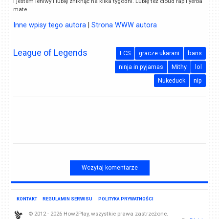
i jestem leniwy i lubię zniknąć na kilka tygodni. Lubię też cloud rap i yerba
mate.
Inne wpisy tego autora
|
Strona WWW autora
League of Legends
LCS
gracze ukarani
bans
ninja in pyjamas
Mithy
lol
Nukeduck
nip
Wczytaj komentarze
KONTAKT
REGULAMIN SERWISU
POLITYKA PRYWATNOŚCI
© 2012 - 2026 How2Play, wszystkie prawa zastrzeżone.