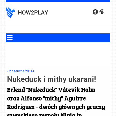
Skip
to
content
•
2 czerwca 2014
r.
Nukeduck i mithy ukarani!
Erlend
"Nukeduck"
Våtevik Holm
oraz Alfonso "
mithy
" Aguirre
Rodriguez - dwóch głównych graczy
szweckiego zespołu
Ninja in