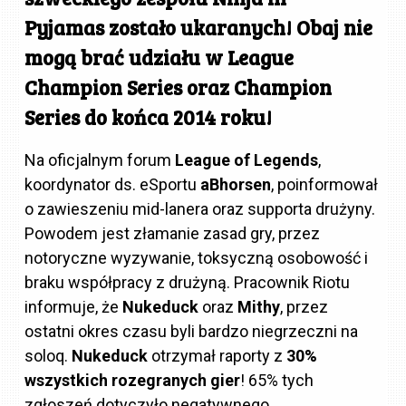
Pyjamas
zostało ukaranych! Obaj nie
mogą brać udziału w League
Champion Series oraz Champion
Series do końca 2014 roku!
Na oficjalnym forum
League of Legends
,
koordynator ds. eSportu
aBhorsen
, poinformował
o zawieszeniu mid-lanera oraz supporta drużyny.
Powodem jest złamanie zasad gry, przez
notoryczne wyzywanie, toksyczną osobowość i
braku współpracy z drużyną. Pracownik Riotu
informuje, że
Nukeduck
oraz
Mithy
, przez
ostatni okres czasu byli bardzo niegrzeczni na
soloq.
Nukeduck
otrzymał raporty z
30%
wszystkich rozegranych gier
! 65% tych
zgłoszeń dotyczyło negatywnego