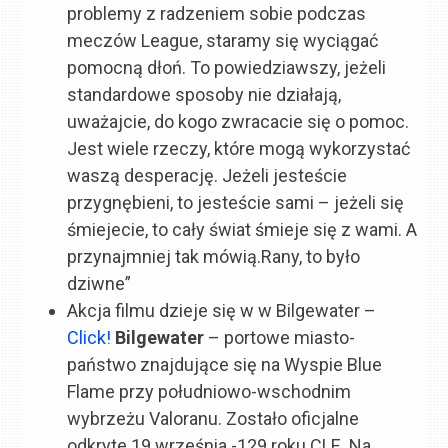
problemy z radzeniem sobie podczas
meczów League, staramy się wyciągać
pomocną dłoń. To powiedziawszy, jeżeli
standardowe sposoby nie działają,
uważajcie, do kogo zwracacie się o pomoc.
Jest wiele rzeczy, które mogą wykorzystać
waszą desperację. Jeżeli jesteście
przygnębieni, to jesteście sami – jeżeli się
śmiejecie, to cały świat śmieje się z wami. A
przynajmniej tak mówią.Rany, to było
dziwne”
Akcja filmu dzieje się w w Bilgewater –
Click!
Bilgewater
– portowe miasto-
państwo znajdujące się na Wyspie Blue
Flame przy południowo-wschodnim
wybrzeżu Valoranu. Zostało oficjalne
odkryte 19 września -129 roku CLE. Na