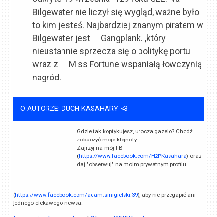
Bilgewater nie liczył się wygląd, ważne było
to kim jesteś. Najbardziej znanym piratem w
Bilgewater jest
Gangplank
. ,który
nieustannie sprzecza się o politykę portu
wraz z
Miss Fortune
wspaniałą łowczynią
nagród.
O AUTORZE: DUCH KASAHARY <3
Gdzie tak koptykujesz, urocza gazelo? Chodź
zobaczyć moje klejnoty...
Zajrzyj na mój FB
(
https://www.facebook.com/H2PKasahara
) oraz
daj "obserwuj" na moim prywatnym profilu
(
https://www.facebook.com/adam.smigielski.39
), aby nie przegapić ani
jednego ciekawego newsa.