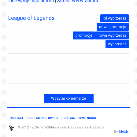
Inne wpisy tego autora
|
Strona WWW autora
League of Legends
lol wyprzedaż
nowa promocja
promocje
nowa wyprzedaż
wyprzedaż
Wczytaj komentarze
KONTAKT
REGULAMIN SERWISU
POLITYKA PRYWATNOŚCI
© 2012 - 2026 How2Play, wszystkie prawa zastrzeżone.
By
Blejdy