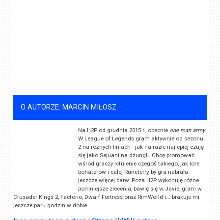
O AUTORZE: MARCIN MIŁOSZ
Na H2P od grudnia 2015 r., obecnie
one man army
.
W League of Legends gram aktywnie od sezonu
2 na różnych liniach - jak na razie najlepiej czuję
się jako Sejuani na dżungli. Chcę promować
wśród graczy istnienie czegoś takiego, jak lore
bohaterów i całej Runeterry, by gra nabrała
jeszcze więcej barw. Poza H2P wykonuję różne
pomniejsze zlecenia, bawię się w Javie, gram w
Crusader Kings 2, Factorio, Dwarf Fortress oraz RimWorld i... brakuje mi
jeszcze paru godzin w dobie.