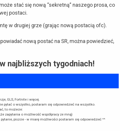
 może stać się nową “sekretną” naszego prosa, co
wej postaci.
pentę w drugiej grze (grając nową postacią ofc).
 zapowiadać nową postać na SR, można powiedzieć,
w najbliższych tygodniach!
e, GLS, Fortnite i więcej.
cie pytać o wszystko, postaram się odpowiedzieć na wszystko.
ać, to możecie:
kże zapytania o możliwość współpracy ze mną)
k pytanie, piszcie - w miarę możliwości postaram się odpowiedzieć ^^