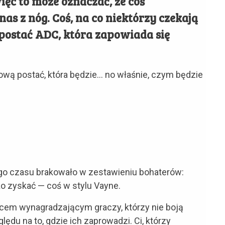
ęc to może oznaczać, że coś
nas z nóg. Coś, na co niektórzy czekają
postać ADC, która zapowiada się
ową postać, która będzie… no właśnie, czym będzie
ego czasu brakowało w zestawieniu bohaterów:
żo zyskać — coś w stylu Vayne.
elcem wynagradzającym graczy, którzy nie boją
lędu na to, gdzie ich zaprowadzi. Ci, którzy