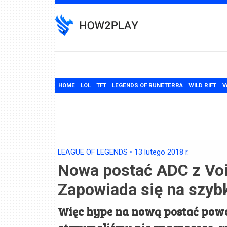
Skip
to
content
HOME
LOL
TFT
LEGENDS OF RUNETERRA
WILD RIFT
V
LEAGUE OF LEGENDS
•
13 lutego 2018
r.
Nowa postać ADC z Void
Zapowiada się na szyb
Więc hype na nową postać powol