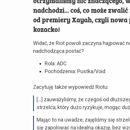
otrzymaliśmy nic znaczącego, wi
nadchodzi... coś, co może zwalić 
od premiery Xayah, czyli nowa 
kozacko!
Widać, że Riot powoli zaczyna hajpować n
nadchodząca postać?
Rola: ADC
Pochodzenia: Pustka/Void
Zacytuję także wypowiedź Riotu:
[…] zauważyliśmy, że czegoś od dłuższ
strzelca, który dużo ryzykuje, mogąc du
Mając to na uwadze, zajęliśmy się strz
się zapolować na idealną okazję, bez wzg