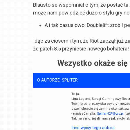
Blaustoise wspomniał o tym, że postać ta
może nam powiedzieć dużo o stylu gry no
A i tak casualowo: Doublelift zrobił 
Idąc za ciosem i tym, że Riot zaczął już
że patch 8.5 przyniesie nowego bohatera!
Wszystko okaże się 
O AUTORZE: SPLITER
To ja.
Liga Legend, Sprzęt Gamingowy, Recenzj
Technologia, rozrywka czy gry - może
Jeżeli chcecie się ze mną skontaktow
- napisać maila:
SpliterH2P@wp.pl
(ta
Tak na serio: jeżeli macie jakiekolwie
Inne wpisy tego autora