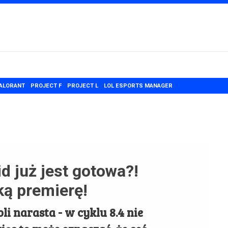
ALORANT
PROJECT F
PROJECT L
LOL ESPORTS MANAGER
 już jest gotowa?!
ką premierę!
i narasta - w cyklu 8.4 nie