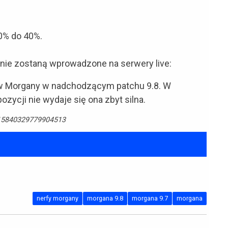
0% do 40%.
k nie zostaną wprowadzone na serwery live:
w Morgany w nadchodzącym patchu 9.8. W
ozycji nie wydaje się ona zbyt silna.
1115840329779904513
nerfy morgany
morgana 9.8
morgana 9.7
morgana