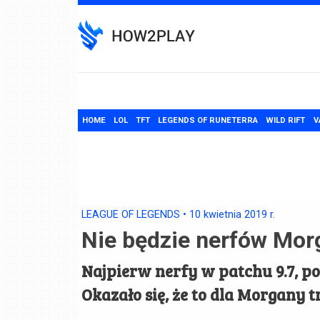
Skip
to
content
HOME
LOL
TFT
LEGENDS OF RUNETERRA
WILD RIFT
V
LEAGUE OF LEGENDS
•
10 kwietnia 2019
r.
Nie będzie nerfów Mor
Najpierw nerfy w patchu 9.7, pot
Okazało się, że to dla Morgany t