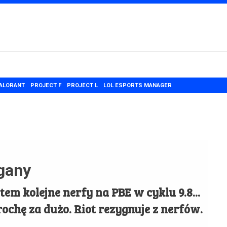
ALORANT
PROJECT F
PROJECT L
LOL ESPORTS MANAGER
gany
em kolejne nerfy na PBE w cyklu 9.8...
rochę za dużo. Riot rezygnuje z nerfów.