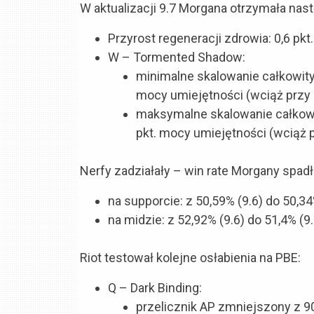
W aktualizacji 9.7 Morgana otrzymała nast
Przyrost regeneracji zdrowia: 0,6 pkt.
W – Tormented Shadow:
minimalne skalowanie całkowityc
mocy umiejętności (wciąż przy 
maksymalne skalowanie całkowit
pkt. mocy umiejętności (wciąż 
Nerfy zadziałały – win rate Morgany spa
na supporcie: z 50,59% (9.6) do 50,34%
na midzie: z 52,92% (9.6) do 51,4% (9.
Riot testował kolejne osłabienia na PBE:
Q – Dark Binding:
przelicznik AP zmniejszony z 9