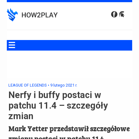
Skip
to
content
LEAGUE OF LEGENDS
•
9 lutego 2021
r.
Nerfy i buffy postaci w
patchu 11.4 – szczegóły
zmian
Mark Yetter przedstawił szczegółowe
zmiany postaci w patchu 11.4.