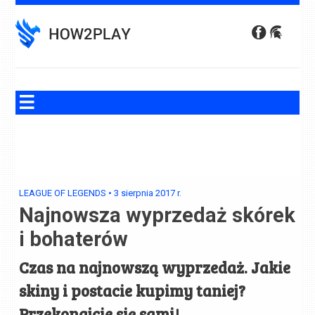
Skip
to
content
LEAGUE OF LEGENDS
•
3 sierpnia 2017
r.
Najnowsza wyprzedaż skórek
i bohaterów
Czas na najnowszą wyprzedaż. Jakie
skiny i postacie kupimy taniej?
Przekonajcie się sami!