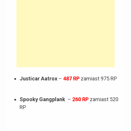
Justicar Aatrox
–
487
RP
zamiast 975 RP
Spooky Gangplank
–
260
RP
zamiast 520
RP