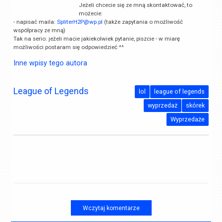
Jeżeli chcecie się ze mną skontaktować, to
możecie:
- napisać maila:
SpliterH2P@wp.pl
(także zapytania o możliwość
współpracy ze mną)
Tak na serio: jeżeli macie jakiekolwiek pytanie, piszcie - w miarę
możliwości postaram się odpowiedzieć ^^
Inne wpisy tego autora
League of Legends
lol
league of legends
wyprzedaż
skórek
Wyprzedaże
Wczytaj komentarze