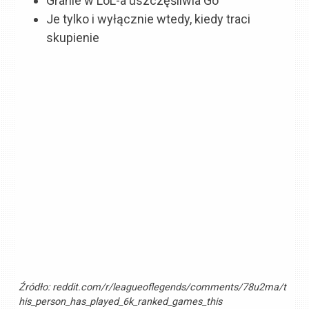
Granie w LoL-a uszczęśliwia Go
Je tylko i wyłącznie wtedy, kiedy traci
skupienie
Źródło:
reddit.com/r/leagueoflegends/comments/78u2ma/t
his_person_has_played_6k_ranked_games_this