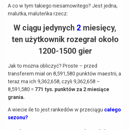
A co w tym takiego niesamowitego? Jest jedna,
malutka, maluteńka rzecz:
W ciągu jedynych
2
miesięcy,
ten użytkownik rozegrał około
1200-1500 gier
Jak to można obliczyć? Proste – przed
transferem miał on 8,591,580 punktów maestrii, a
teraz ma ich 9,362,658, czyli 9,362,658 –
8,591,580 =
771 tys. punktów za 2 miesiące
grania.
A wiecie ile to jest rankedów w przeciągu
całego
sezonu?