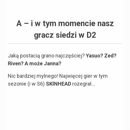
A – i w tym momencie nasz
gracz siedzi w D2
Jaką postacią grano najczęściej?
Yasuo? Zed?
Riven? A może Janna?
Nic bardziej mylnego! Najwięcej gier w tym
sezonie (i w S6)
SKlNHEAD
rozegrał…