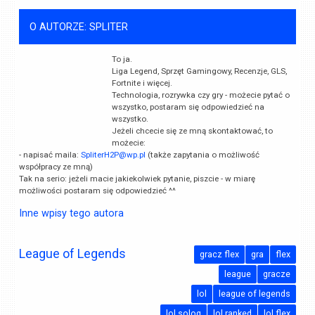
O AUTORZE: SPLITER
To ja.
Liga Legend, Sprzęt Gamingowy, Recenzje, GLS,
Fortnite i więcej.
Technologia, rozrywka czy gry - możecie pytać o
wszystko, postaram się odpowiedzieć na
wszystko.
Jeżeli chcecie się ze mną skontaktować, to
możecie:
- napisać maila:
SpliterH2P@wp.pl
(także zapytania o możliwość
współpracy ze mną)
Tak na serio: jeżeli macie jakiekolwiek pytanie, piszcie - w miarę
możliwości postaram się odpowiedzieć ^^
Inne wpisy tego autora
League of Legends
gracz flex
gra
flex
league
gracze
lol
league of legends
lol soloq
lol ranked
lol flex