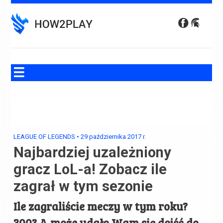
Skip
to
content
LEAGUE OF LEGENDS
•
29 października 2017
r.
Najbardziej uzależniony
gracz LoL-a! Zobacz ile
zagrał w tym sezonie
Ile zagraliście meczy w tym roku?
300? A może udało Wam się dojść do