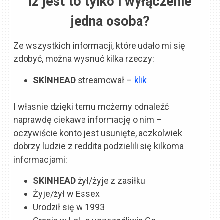
iż jest to tylko i wyłączenie
jedna osoba?
Ze wszystkich informacji, które udało mi się
zdobyć, można wysnuć kilka rzeczy:
SKlNHEAD
streamował –
klik
I własnie dzięki temu możemy odnaleźć
naprawdę ciekawe informację o nim –
oczywiście konto jest usunięte, aczkolwiek
dobrzy ludzie z reddita podzielili się kilkoma
informacjami:
SKlNHEAD
żył/żyje z zasiłku
Żyje/żył w Essex
Urodził się w 1993