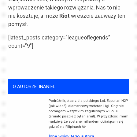
wprowadzenie takiego rozwiązania. Nas to nic
nie kosztuje, a może
Riot
wreszcie zauważy ten
pomysł.
[latest_posts category=”leagueoflegends”
count=”9″]
O AUTORZE: INANIEL
Podróżnik, pisarz dla polskiego LoL Esports i H2P
(jak widać), diamentowy weteran Ligi. Chętnie
pomagam wszystkim zagubionym w LoL-u
(śmiało piszcie z pytaniami!). W przyszłości mam
nadzieję, że zostanę miliardem obijającym się
gdzieś na Filipinach 😀
Inne wpisy tego autora