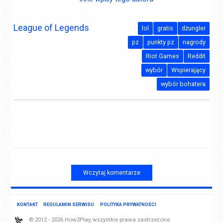
League of Legends
lol
gratis
dżungler
pz
punkty pz
nagrody
Riot Games
Reddit
wybór
Wspierający
wybór bohatera
Wczytaj komentarze
KONTAKT
REGULAMIN SERWISU
POLITYKA PRYWATNOŚCI
© 2012 - 2026 How2Play, wszystkie prawa zastrzeżone.