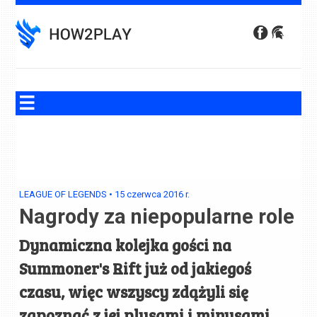
Skip
to
content
LEAGUE OF LEGENDS
•
15 czerwca 2016
r.
Nagrody za niepopularne role
Dynamiczna kolejka gości na
Summoner's Rift już od jakiegoś
czasu, więc wszyscy zdążyli się
zapoznać z jej plusami i minusami.