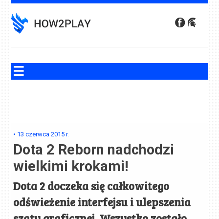
Skip
to
content
•
13 czerwca 2015
r.
Dota 2 Reborn nadchodzi
wielkimi krokami!
Dota 2 doczeka się całkowitego
odświeżenie interfejsu i ulepszenia
szaty graficznej. Wszystko zostało