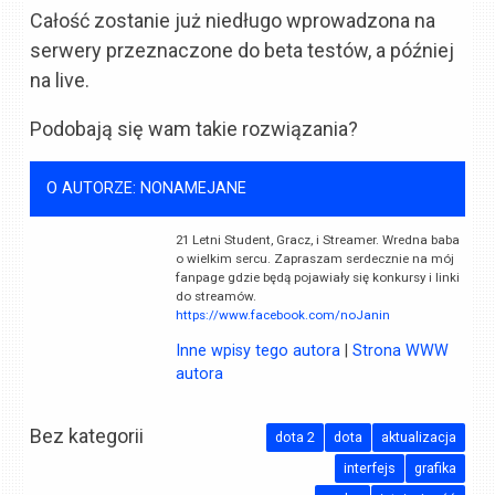
Całość zostanie już niedługo wprowadzona na
serwery przeznaczone do beta testów, a później
na live.
Podobają się wam takie rozwiązania?
O AUTORZE: NONAMEJANE
21 Letni Student, Gracz, i Streamer. Wredna baba
o wielkim sercu. Zapraszam serdecznie na mój
fanpage gdzie będą pojawiały się konkursy i linki
do streamów.
https://www.facebook.com/noJanin
Inne wpisy tego autora
|
Strona WWW
autora
Bez kategorii
dota 2
dota
aktualizacja
interfejs
grafika