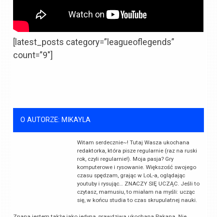
[latest_posts category=”leagueoflegends”
count=”9″]
O AUTORZE: MIKAYLA
Witam serdecznie~! Tutaj Wasza ukochana
redaktorka, która pisze regularnie (raz na ruski
rok, czyli regularnie!). Moja pasja? Gry
komputerowe i rysowanie. Większość swojego
czasu spędzam, grając w LoL-a, oglądając
youtuby i rysując… ZNACZY SIĘ UCZĄC. Jeśli to
czytasz, mamusiu, to miałam na myśli: ucząc
się, w końcu studia to czas skrupulatnej nauki.
Znana jestem także jako jedyna, prawdziwa ukochana Rakana. Nie