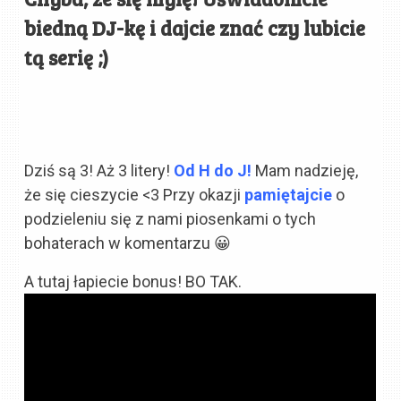
biedną DJ-kę i dajcie znać czy lubicie
tą serię ;)
Dziś są 3! Aż 3 litery!
Od H do J!
Mam nadzieję,
że się cieszycie <3 Przy okazji
pamiętajcie
o
podzieleniu się z nami piosenkami o tych
bohaterach w komentarzu 😀
A tutaj łapiecie bonus! BO TAK.