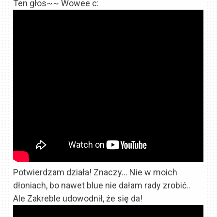
Ten głos~~ Wowee c:
Potwierdzam działa! Znaczy… Nie w moich
dłoniach, bo nawet blue nie dałam rady zrobić..
Ale Zakreble udowodnił, że się da!