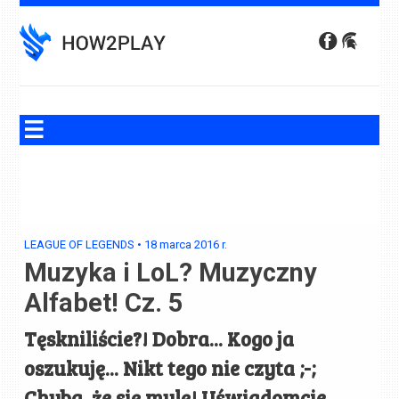
Skip
to
content
LEAGUE OF LEGENDS
•
18 marca 2016
r.
Muzyka i LoL? Muzyczny
Alfabet! Cz. 5
Tęskniliście?! Dobra... Kogo ja
oszukuję... Nikt tego nie czyta ;-;
Chyba, że się mylę! Uświadomcie