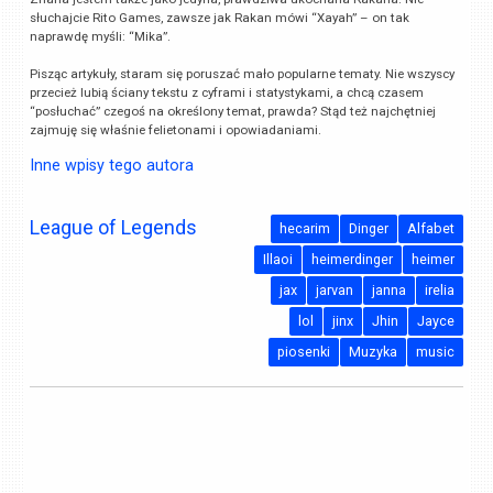
słuchajcie Rito Games, zawsze jak Rakan mówi “Xayah” – on tak
naprawdę myśli: “Mika”.
Pisząc artykuły, staram się poruszać mało popularne tematy. Nie wszyscy
przecież lubią ściany tekstu z cyframi i statystykami, a chcą czasem
“posłuchać” czegoś na określony temat, prawda? Stąd też najchętniej
zajmuję się właśnie felietonami i opowiadaniami.
Inne wpisy tego autora
League of Legends
hecarim
Dinger
Alfabet
Illaoi
heimerdinger
heimer
jax
jarvan
janna
irelia
lol
jinx
Jhin
Jayce
piosenki
Muzyka
music