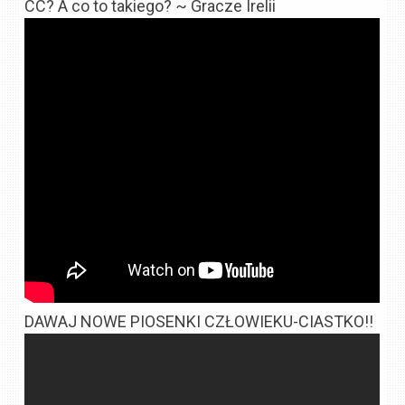
CC? A co to takiego? ~ Gracze Irelii
DAWAJ NOWE PIOSENKI CZŁOWIEKU-CIASTKO!!