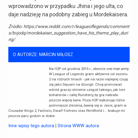
wprowadzono w przypadku Jhina i jego ulta, co
daje nadzieję na podobny zabieg u Mordekaisera.
Źródło:
https://www.reddit.com/r/leagueoflegends/comment
s/bvjodq/mordekaiser_suggestion_have_his_theme_play_duri
ng/
O AUTORZE: MARCIN MIŁOSZ
Na H2P od grudnia 2015 r., obecnie
one man army
.
W League of Legends gram aktywnie od sezonu
2 na różnych liniach - jak na razie najlepiej czuję
się jako Sejuani na dżungli. Chcę promować
wśród graczy istnienie czegoś takiego, jak lore
bohaterów i całej Runeterry, by gra nabrała
jeszcze więcej barw. Poza H2P wykonuję różne
pomniejsze zlecenia, bawię się w Javie, gram w
Crusader Kings 2, Factorio, Dwarf Fortress oraz RimWorld i... brakuje mi
jeszcze paru godzin w dobie.
Inne wpisy tego autora
|
Strona WWW autora