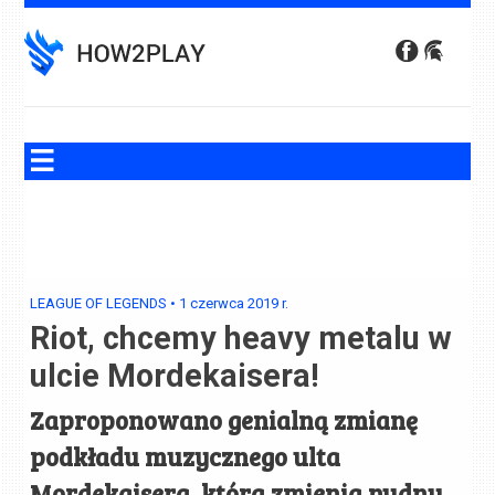
Skip
to
content
LEAGUE OF LEGENDS
•
1 czerwca 2019
r.
Riot, chcemy heavy metalu w
ulcie Mordekaisera!
Zaproponowano genialną zmianę
podkładu muzycznego ulta
Mordekaisera, która zmienia nudny