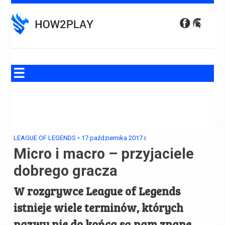
Skip
to
content
LEAGUE OF LEGENDS
•
17 października 2017
r.
Micro i macro – przyjaciele
dobrego gracza
W rozgrywce League of Legends
istnieje wiele terminów, których
nazwy nie do końca są nam znane,