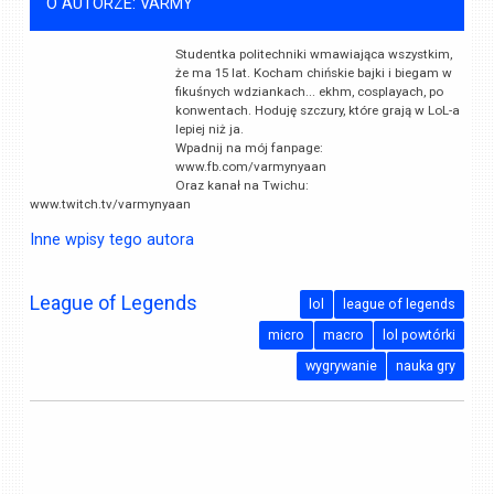
O AUTORZE: VARMY
Studentka politechniki wmawiająca wszystkim,
że ma 15 lat. Kocham chińskie bajki i biegam w
fikuśnych wdziankach... ekhm, cosplayach, po
konwentach. Hoduję szczury, które grają w LoL-a
lepiej niż ja.
Wpadnij na mój fanpage:
www.fb.com/varmynyaan
Oraz kanał na Twichu:
www.twitch.tv/varmynyaan
Inne wpisy tego autora
League of Legends
lol
league of legends
micro
macro
lol powtórki
wygrywanie
nauka gry