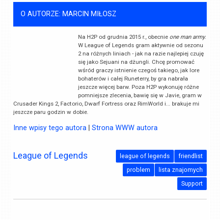
O AUTORZE: MARCIN MIŁOSZ
Na H2P od grudnia 2015 r., obecnie
one man army
.
W League of Legends gram aktywnie od sezonu
2 na różnych liniach - jak na razie najlepiej czuję
się jako Sejuani na dżungli. Chcę promować
wśród graczy istnienie czegoś takiego, jak lore
bohaterów i całej Runeterry, by gra nabrała
jeszcze więcej barw. Poza H2P wykonuję różne
pomniejsze zlecenia, bawię się w Javie, gram w
Crusader Kings 2, Factorio, Dwarf Fortress oraz RimWorld i... brakuje mi
jeszcze paru godzin w dobie.
Inne wpisy tego autora
|
Strona WWW autora
League of Legends
league of legends
friendlist
problem
lista znajomych
Support