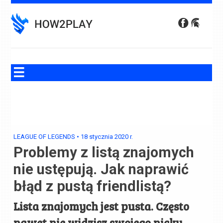
Skip
to
content
LEAGUE OF LEGENDS
•
18 stycznia 2020
r.
Problemy z listą znajomych
nie ustępują. Jak naprawić
błąd z pustą friendlistą?
Lista znajomych jest pusta. Często
nawet nie widzisz swojego nicku.