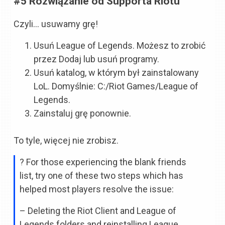
#5 Rozwiązanie od Supporta Riotu
Czyli… usuwamy grę!
Usuń League of Legends. Możesz to zrobić
przez Dodaj lub usuń programy.
Usuń katalog, w którym był zainstalowany
LoL. Domyślnie: C:/Riot Games/League of
Legends.
Zainstaluj grę ponownie.
To tyle, więcej nie zrobisz.
?️ For those experiencing the blank friends
list, try one of these two steps which has
helped most players resolve the issue:
– Deleting the Riot Client and League of
Legends folders and reinstalling League