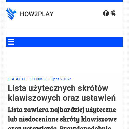
Skip
to
content
LEAGUE OF LEGENDS
•
31 lipca 2016
r.
Lista użytecznych skrótów
klawiszowych oraz ustawień
Lista zawiera najbardziej użyteczne
lub niedoceniane skróty klawiszowe
oraz ustawienia. Prawdopodobnie