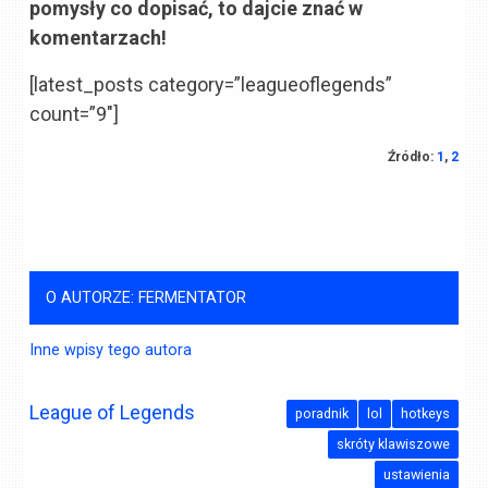
pomysły co dopisać, to dajcie znać w
komentarzach!
[latest_posts category=”leagueoflegends”
count=”9″]
Źródło:
1
,
2
O AUTORZE: FERMENTATOR
Inne wpisy tego autora
League of Legends
poradnik
lol
hotkeys
skróty klawiszowe
ustawienia