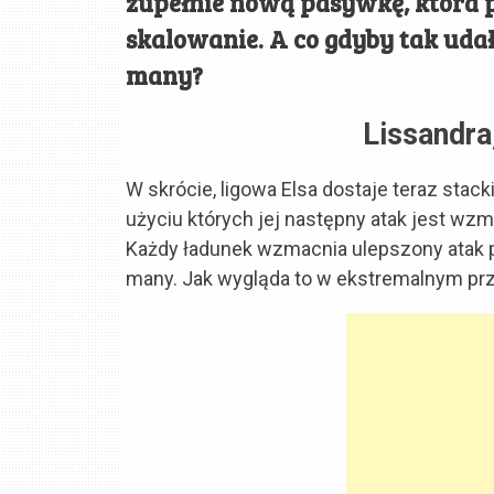
zupełnie nową pasywkę, która p
skalowanie. A co gdyby tak uda
many?
Lissandra
W skrócie, ligowa Elsa dostaje teraz stac
użyciu których jej następny atak jest wz
Każdy ładunek wzmacnia ulepszony atak 
many. Jak wygląda to w ekstremalnym pr