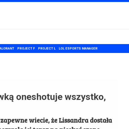
ALORANT
PROJECT F
PROJECT L
LOL ESPORTS MANAGER
wką oneshotuje wszystko,
o zapewne wiecie, że Lissandra dostała