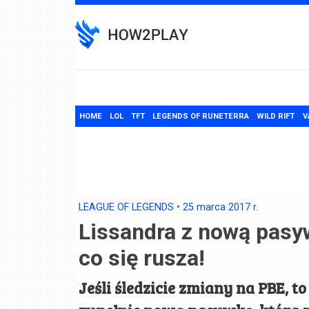
Skip
to
content
HOME
LOL
TFT
LEGENDS OF RUNETERRA
WILD RIFT
V
LEAGUE OF LEGENDS
•
25 marca 2017
r.
Lissandra z nową pasy
co się rusza!
Jeśli śledzicie zmiany na PBE, t