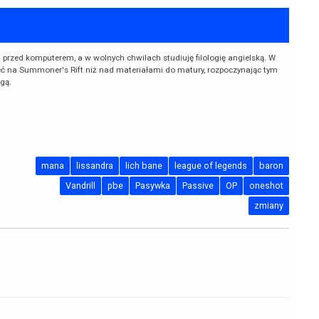
przed komputerem, a w wolnych chwilach studiuję filologię angielską. W
ć na Summoner's Rift niż nad materiałami do matury, rozpoczynając tym
gą.
mana
lissandra
lich bane
league of legends
baron
Vandrill
pbe
Pasywka
Passive
OP
oneshot
zmiany