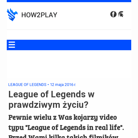
Skip
to
content
LEAGUE OF LEGENDS
•
12 maja 2016
r.
League of Legends w
prawdziwym życiu?
Pewnie wielu z Was kojarzy video
typu "League of Legends in real life".
Przed Wami kilka takich filmików,