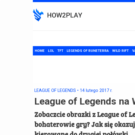
Skip
to
content
HOME
LOL
TFT
LEGENDS OF RUNETERRA
WILD RIFT
V
LEAGUE OF LEGENDS
•
14 lutego 2017
r.
League of Legends na 
Zobaczcie obrazki z League of 
bohaterowie gry? Jak się okazuje
kierowane do drugiej połówki.