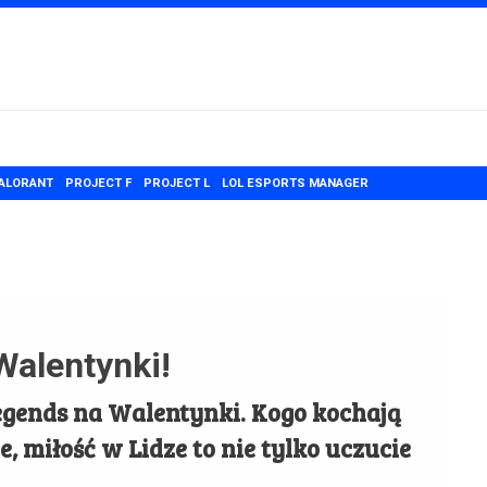
ALORANT
PROJECT F
PROJECT L
LOL ESPORTS MANAGER
Walentynki!
Legends na Walentynki. Kogo kochają
, miłość w Lidze to nie tylko uczucie